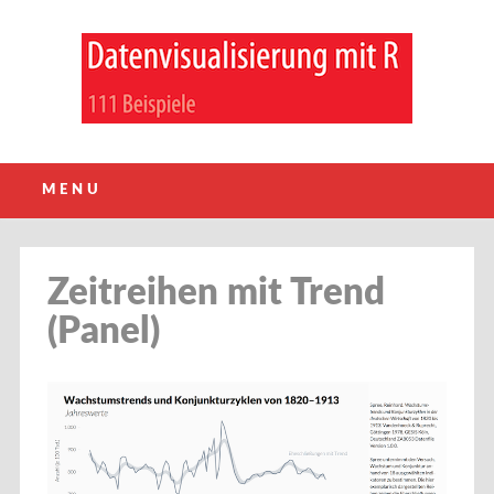
Main menu
Skip
MENU
to
content
Zeitreihen mit Trend
(Panel)